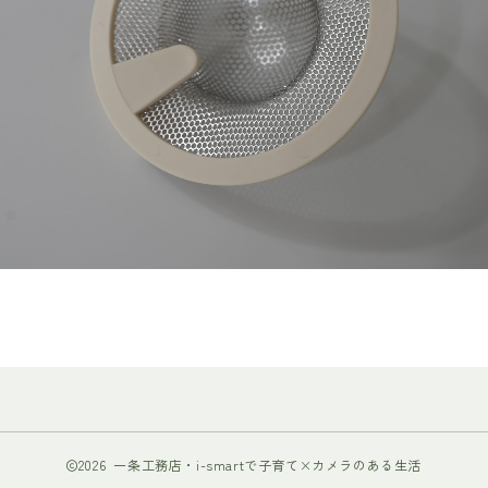
2026 一条工務店・i-smartで子育て×カメラのある生活