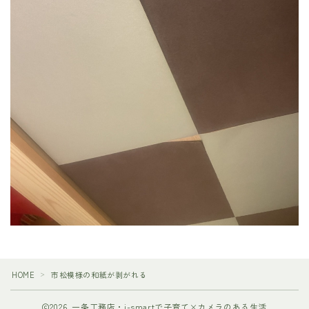
HOME
市松模様の和紙が剥がれる
＞
2026 一条工務店・i-smartで子育て×カメラのある生活