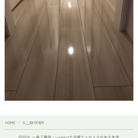
HOME
S__69197829
＞
2026 一条工務店・i-smartで子育て×カメラのある生活