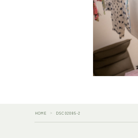
HOME
DSC02085-2
＞