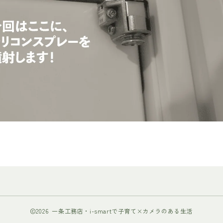
2026 一条工務店・i-smartで子育て×カメラのある生活