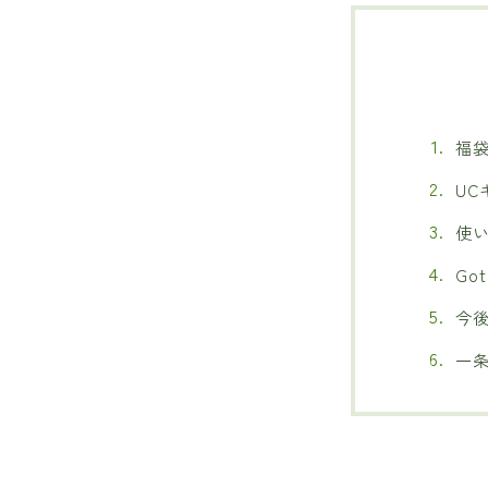
福
U
使
Go
今
一