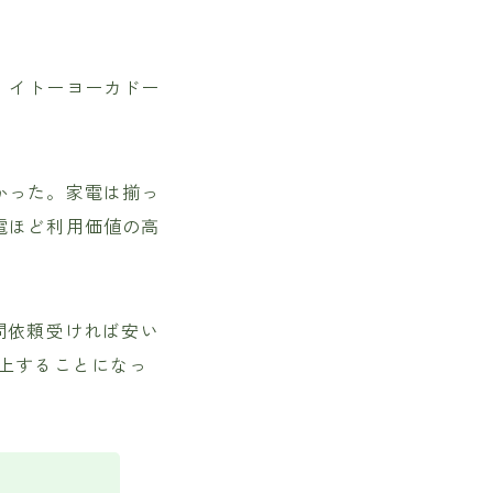
、イトーヨーカドー
かった。家電は揃っ
電ほど利用価値の高
問依頼受ければ安い
上することになっ