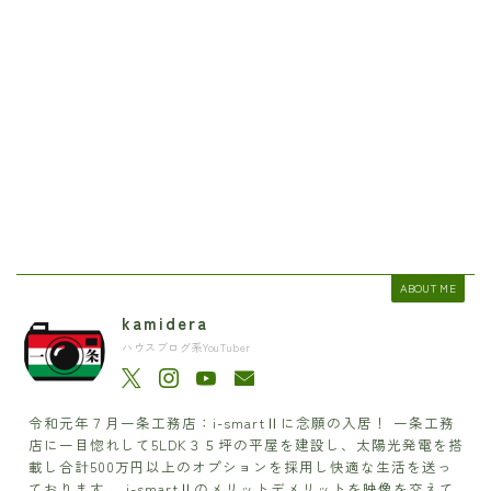
ABOUT ME
kamidera
ハウスブログ系YouTuber
令和元年７月一条工務店：i-smartⅡに念願の入居！ 一条工務
店に一目惚れして5LDK３５坪の平屋を建設し、太陽光発電を搭
載し合計500万円以上のオプションを採用し快適な生活を送っ
ております。 i-smartⅡのメリットデメリットを映像を交えて