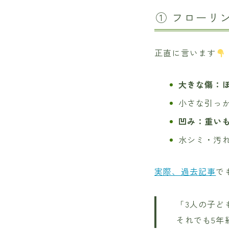
① フローリ
正直に言います
大きな傷：
小さな引っ
凹み：重い
水シミ・汚
実際、過去記事
で
「3人の子ど
それでも5年