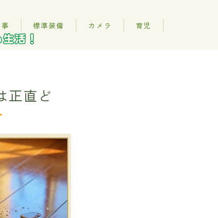
記事
標準装備
カメラ
育児
は正直ど