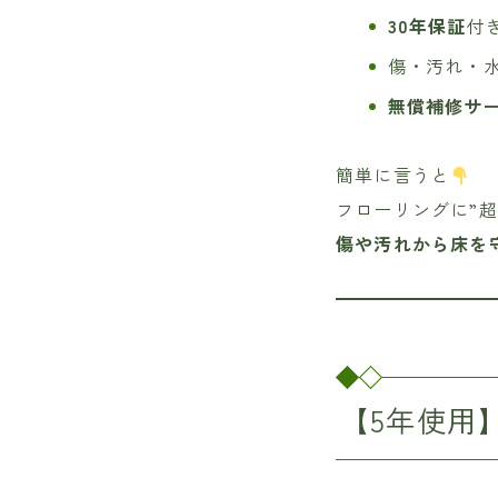
30年保証
付
傷・汚れ・
無償補修サ
簡単に言うと
フローリングに”
傷や汚れから床を
【5年使用