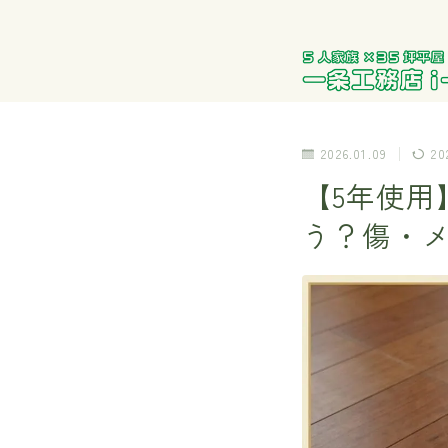
2026.01.09
20
【5年使
う？傷・