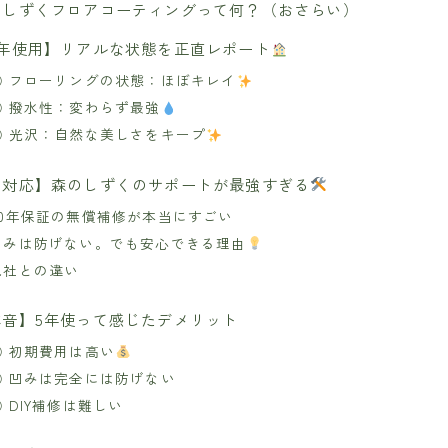
のしずくフロアコーティングって何？（おさらい）
5年使用】リアルな状態を正直レポート
① フローリングの状態：ほぼキレイ
② 撥水性：変わらず最強
③ 光沢：自然な美しさをキープ
神対応】森のしずくのサポートが最強すぎる
30年保証の無償補修が本当にすごい
凹みは防げない。でも安心できる理由
他社との違い
本音】5年使って感じたデメリット
① 初期費用は高い
② 凹みは完全には防げない
③ DIY補修は難しい