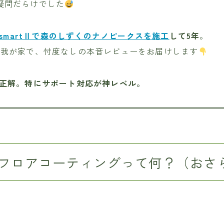
疑問だらけでした
-smartⅡで森のしずくのナノピークスを施工
して5年
。
る我が家で、忖度なしの本音レビューをお届けします
正解。特にサポート対応が神レベル。
フロアコーティングって何？（おさ