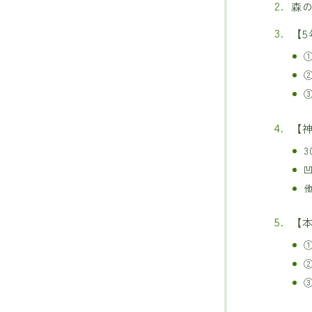
森
【
【
【