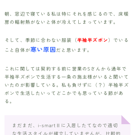
朝、窓辺で寝ている私は特にそれを感じるので、床暖
房の輻射熱がないと体が冷えてしまっています。
そして、季節に合わない服装（
半袖半ズボン
）でいる
寒い原因
こと自体が
だと思います。
これに関しては契約する前に営業のSさんから通年で
半袖半ズボンで生活する一条の施主様がいると聞いて
いたのが影響している。私も負けずに（？）半袖半ズ
ボンで生活したいってどこかでも思っている節があ
る。
まだまだ、i-smartⅡに入居したてなので適切
な生活スタイルが確立していませんが、比較的