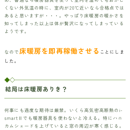
くない外気温の時に、室内が20℃近いなら合格点では
あると思いますが・・・。やっぱり床暖房の暖かさを
知ってしまった以上は体が贅沢になってしまっている
ようです。
床暖房を即再稼働させる
なので
ことにしま
した。
結局は床暖房ありき？
何事にも過度な期待は厳禁。いくら高気密高断熱のi-
smartⅡでも暖房器具を使わないと冷える。特にハニ
カムシェードを上げていると窓の周辺が寒く感じる。