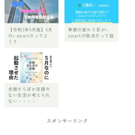
【令和3年5月版】5月
季節の変わり目がi-
のi-smartⅡってど
smartの弱点だって話
う？
全館さらぽか空調の
ない生活が考えられ
ない・・・・
スポンサーリンク