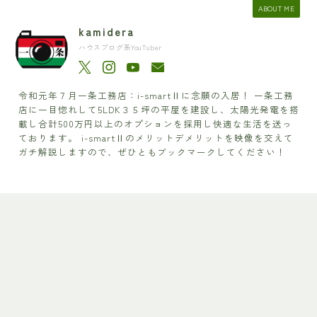
ABOUT ME
kamidera
ハウスブログ系YouTuber
令和元年７月一条工務店：i-smartⅡに念願の入居！ 一条工務
店に一目惚れして5LDK３５坪の平屋を建設し、太陽光発電を搭
載し合計500万円以上のオプションを採用し快適な生活を送っ
ております。 i-smartⅡのメリットデメリットを映像を交えて
ガチ解説しますので、ぜひともブックマークしてください！