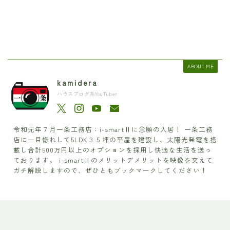
ABOUT ME
kamidera
ハウスブログ系YouTuber
令和元年７月一条工務店：i-smartⅡに念願の入居！ 一条工務
店に一目惚れして5LDK３５坪の平屋を建設し、太陽光発電を搭
載し合計500万円以上のオプションを採用し快適な生活を送っ
ております。 i-smartⅡのメリットデメリットを映像を交えて
ガチ解説しますので、ぜひともブックマークしてください！