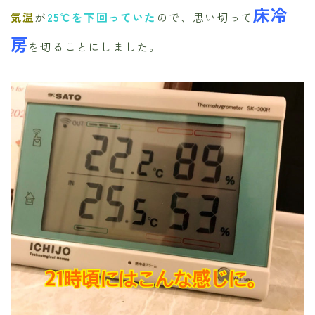
床冷
気温
が
25℃を下回っていた
ので、思い切って
房
を切ることにしました。