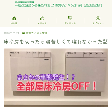
HOME
メリット
デメリット
オプション
2020.09.24
全館さらぽか空調
床冷房を切ったら寝苦しくて寝れなかった話