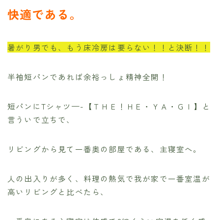
快適である。
暑がり男でも、もう床冷房は要らない！！と決断！！
半袖短パンであれば余裕っしょ精神全開！
短パンにTシャツ—-【ＴＨＥ！ＨＥ・ＹＡ・ＧＩ】と
言ういで立ちで、
リビングから見て一番奥の部屋である、主寝室へ。
人の出入りが多く、料理の熱気で我が家で一番室温が
高いリビングと比べたら、