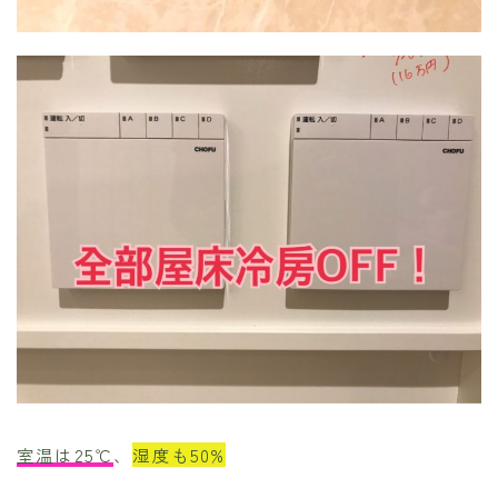
室温は25℃
、
湿度も50%