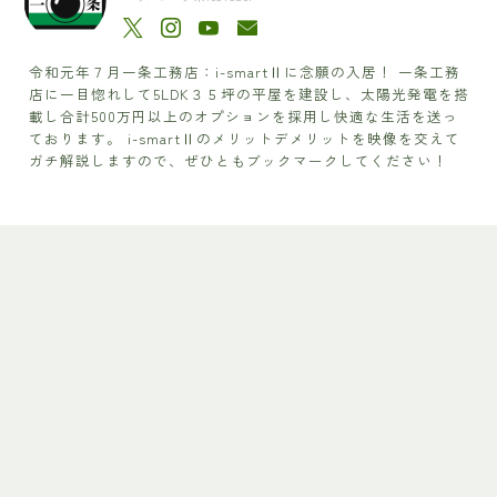
令和元年７月一条工務店：i-smartⅡに念願の入居！ 一条工務
店に一目惚れして5LDK３５坪の平屋を建設し、太陽光発電を搭
載し合計500万円以上のオプションを採用し快適な生活を送っ
ております。 i-smartⅡのメリットデメリットを映像を交えて
ガチ解説しますので、ぜひともブックマークしてください！