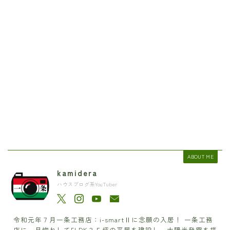
ABOUT ME
kamidera
ハウスブログ系YouTuber
令和元年７月一条工務店：i-smartⅡに念願の入居！ 一条工務
店に一目惚れして5LDK３５坪の平屋を建設し、太陽光発電を搭