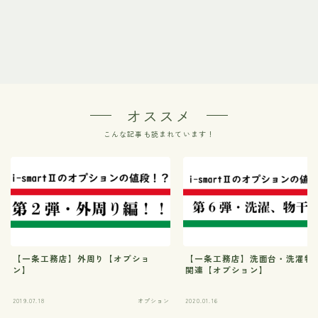
オススメ
こんな記事も読まれています！
【一条工務店】外周り【オプショ
【一条工務店】洗面台・洗濯物
ン】
関連【オプション】
2019.07.18
オプション
2020.01.16
オ