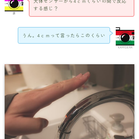
大体センサーから4ｃｍくらいの間で反応
する感じ？
妻
うん。4ｃｍって言ったらこのくらい
KAMIDERA