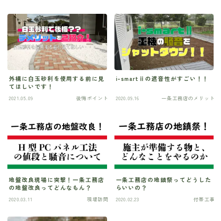
外構に白玉砂利を使用する前に見
i-smartⅱの遮音性がすごい！！
てほしいです！
2021.05.09
後悔ポイント
2020.09.16
一条工務店のメリット
地盤改良現場に突撃！一条工務店
一条工務店の地鎮祭ってどうした
の地盤改良ってどんなもん？
らいいの？
2020.03.11
現場訪問
2020.02.23
付帯工事