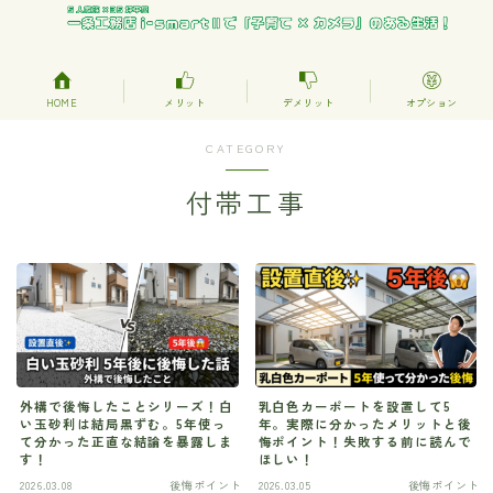
HOME
メリット
デメリット
オプション
CATEGORY
付帯工事
外構で後悔したことシリーズ！白
乳白色カーポートを設置して5
い玉砂利は結局黒ずむ。5年使っ
年。実際に分かったメリットと後
て分かった正直な結論を暴露しま
悔ポイント！失敗する前に読んで
す！
ほしい！
2026.03.08
後悔ポイント
2026.03.05
後悔ポイント