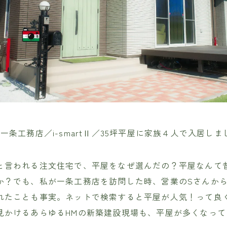
一条工務店／i-smartⅡ／35坪平屋に家族４人で入居しま
と言われる注文住宅で、平屋をなぜ選んだの？平屋なんて
か？でも、私が一条工務店を訪問した時、営業のSさんか
れたことも事実。ネットで検索すると平屋が人気！って良
見かけるあらゆるHMの新築建設現場も、平屋が多くなって