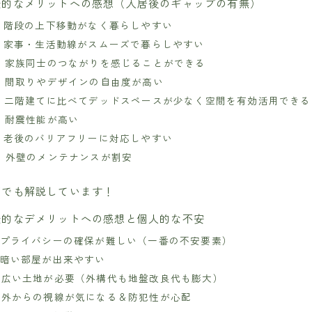
表的なメリットへの感想（入居後のギャップの有無）
1. 階段の上下移動がなく暮らしやすい
2. 家事・生活動線がスムーズで暮らしやすい
3. 家族同士のつながりを感じることができる
4. 間取りやデザインの自由度が高い
5. 二階建てに比べてデッドスペースが少なく空間を有効活用できる
6. 耐震性能が高い
7. 老後のバリアフリーに対応しやすい
8. 外壁のメンテナンスが割安
画でも解説しています！
表的なデメリットへの感想と個人的な不安
1.プライバシーの確保が難しい（一番の不安要素）
2.暗い部屋が出来やすい
3.広い土地が必要（外構代も地盤改良代も膨大）
4.外からの視線が気になる＆防犯性が心配