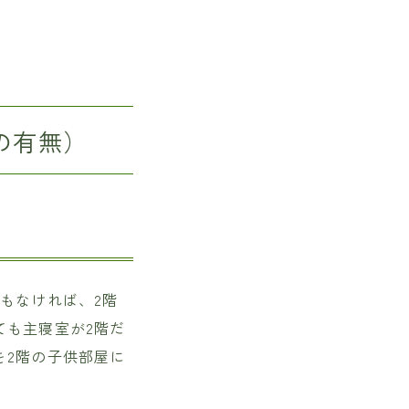
の有無）
もなければ、2階
ても主寝室が2階だ
を2階の子供部屋に