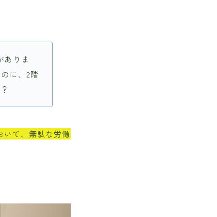
がありま
のに、2階
か？
おいて、無駄な労働