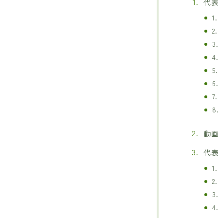
代
動
代