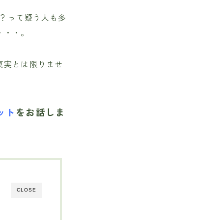
？って疑う人も多
・・・。
真実とは限りませ
ット
をお話しま
CLOSE